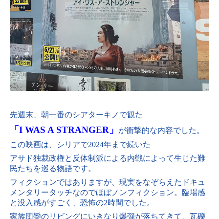
先週末、朝一番のシアターキノで観た
「I WAS A STRANGER」
が衝撃的な内容でした。
この映画は、シリアで2024年まで続いた
アサド独裁政権と反体制派による内戦によって生じた難
民たちを巡る物語です。
フィクションではありますが、現実をなぞらえたドキュ
メンタリータッチなのでほぼノンフィクション。
臨場感
と没入感がすごく、恐怖の2時間でした。
家族団欒のリビングにいきなり爆弾が落ちてきて、瓦礫