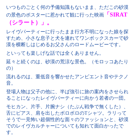
いつものごとく何の予備知識もないまま、
ただこの砂漠
「SIRAT
の景色のポスターに惹かれて
観に行った映画
（シラート）」。
レイヴパーティーに行ったまま行方不明になった娘を探
すため、小さな息子と犬を連れてワンボックスカーで砂
漠を横断しはじめるお父さんのロードムービーです。
といっても楽しげな話では全くありません。
延々と続くのは、砂漠の荒涼な景色。（モロッコあたり
の）
流れるのは、重低音を響かせたアンビエント音やテクノ
音。
登場人物は父子の他に、半ば強引に旅の案内をさせられ
ることになったレイヴパーティーに向かう若者の一団。
モヒカン、片手、片腕ナシ（たぶん戦争で無くした）、
舌にピアス、肩を出したボロボロのTシャツ。ラリって
そうで一見怖い超個性的な面々のファッションと、砂漠
での
レイヴカルチャーについても知れて面白かったで
す。