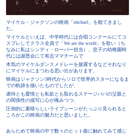
マイケル・ジャクソンの映画「michael」を観てきまし
た。
マイケルといえば、中学時代には合唱コンクールにてコ
スプレしてクラス全員で「We are the world」を歌い（ち
なみに私はシンディ・ローパー担当）、
息子の幼稚園時
代には謝恩会にて有志ママチームで
本気のマイケルダンスメドレーを披露するなど
それなり
にマイケルにまつわる思い出があります。
映画はジャクソン5時代からソロで世界的スターになるま
での軌跡を描いたものでしたが、
虐待とも愛情とも私欲とも取れるステージパパの父親と
の関係性の描写に心が痛みつつ、
圧倒的に素晴らしいライブシーンがたっぷり見られると
ころがこの映画の魅力だと思いました。
あらためて映画の中で数々のヒット曲に触れてみて感じ