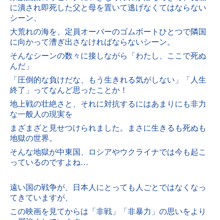
に潰され即死した父と母を置いて逃げなくてはならない
シーン、
大荒れの海を、定員オーバーのゴムボートひとつで隣国
に向かって漕ぎ出さなければならないシーン。
そんなシーンの数々に接しながら「わたし、ここで死ぬ
んだ」
「圧倒的な負けだな、もう生きれる気がしない」「人生
終了」ってなんど思ったことか！
地上戦の壮絶さと、それに対抗するにはあまりにも非力
な一般人の現実を
まざまざと見せつけられました。まさに生きるも死ぬも
地獄の世界。
そんな地獄が中東国、ロシアやウクライナでは今も起こ
っているのですよね…
遠い国の戦争が、日本人にとっても人ごとではなくなっ
てきていますが、
この映画を見てからは「非戦」「非暴力」の思いをより