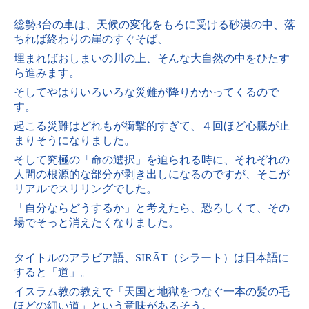
総勢3台の車は、天候の変化をもろに受ける砂漠の中、落
ちれば終わりの崖のすぐそば、
埋まればおしまいの川の上、そんな大自然の中をひたす
ら進みます。
そしてやはりいろいろな災難が降りかかってくるので
す。
起こる災難はどれもが衝撃的すぎて、４回ほど心臓が止
まりそうになりました。
そして究極の「命の選択」を迫られる時に、それぞれの
人間の根源的な部分が剥き出しになるのですが、そこが
リアルでスリリングでした。
「自分ならどうするか」と考えたら、恐ろしくて、その
場でそっと消えたくなりました。
タイトルのアラビア語、SIRĀT（シラート）は日本語に
すると「道」。
イスラム教の教えで「天国と地獄をつなぐ一本の髪の毛
ほどの細い道」という意味があるそう。