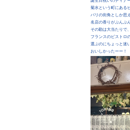
誕生日祝いのディナ
菊水という町にある
パリの街角としか思
名店の香りがぷんぷ
その勘は大当たりで
フランスのビストロ
選ぶのにちょっと迷
おいしかったーー！