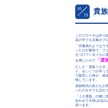
10
貴
19
このブローチは作り続
品の中でも古株のブ
「肖像画のようなウ
ったのが最初で、フ
をつけているうちに
「貴
を感じたので
たしか「貴族うさぎ
ド」をいくつか作っ
で販売した時が、彼
憶しています。
高校時代の友だちが
ったのを今でも忘れ
「うさ貴族」の後に
合わせて今回は6点
並べます。