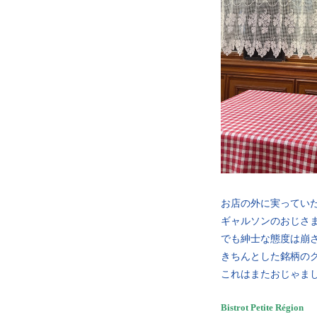
お店の外に実ってい
ギャルソンのおじさ
でも紳士な態度は崩
きちんとした銘柄の
これはまたおじゃま
Bistrot Petite Région