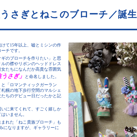
族うさぎとねこのブローチ／誕生
けて15年以上、嘘とミシンの作
ローチです。
サギのブローチを作りたい」と思
リルの襟やリボンのヘッドドレス
彼女たちになんだか高貴な雰囲気
族うさぎ」
と命名しました。
」と「ロマンティックガーラン
て札幌の地下歩行空間のマルシェ
女たちのデビュー日だったかと記
買いに来てくれて、すごく嬉しか
てはいません。
生まれた「ねこ貴族ブローチ」も
のみになりますが、ギャラリーに