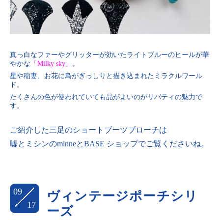
真っ白なファーやグリッターが効いたライトブルーのヒールが華
やかな
「Milky sky」
。
星や稲妻、お花に鳥がぎっしりと描き込まれたミラクルワール
ド。
たくさんの色が使われていても品がよいのがリバティの魅力で
す。
ご紹介した三足のショートブーツブローチは
嘘とミシンのminneとBASE ショップでご覧くださいね。
09
ヴィンテージポーチシリ
17
ーズ