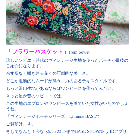
「フラワーバスケット」
from Soviet
珍しいソビエト時代のヴィンテージ生地を使ったポーチが最後の
ご紹介になります。
余す所なく咲き誇る花々の圧倒的な美しさ。
どこか退廃的なムードが漂う、力のあるテキスタイルです。
もっと沢山生地があるならばワンピースを作ってみたい。
きっと遥か昔のソビエトでは、
この生地のエプロンやワンピースを着ていた女性がいたのでしょ
うね。
「ヴィンテージポーチシリーズ」はminne BASEで
ご覧頂けます。
そしてなんと！今なら9/25 23:59までBASE SHOPのPay IDアプリ