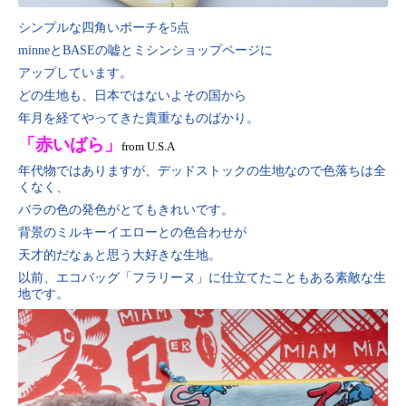
シンプルな四角いポーチを5点
minneとBASEの嘘とミシンショップページに
アップしています。
どの生地も、日本ではないよその国から
年月を経てやってきた貴重なものばかり。
「赤いばら」
from U.S.A
年代物ではありますが、デッドストックの生地なので色落ちは全
くなく、
バラの色の発色がとてもきれいです。
背景のミルキーイエローとの色合わせが
天才的だなぁと思う大好きな生地。
以前、エコバッグ「フラリーヌ」に仕立てたこともある素敵な生
地です。