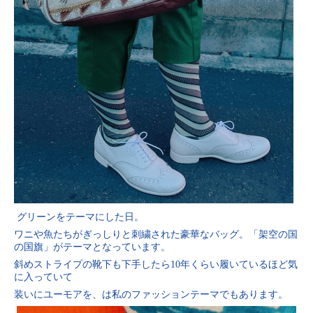
グリーンをテーマにした日。
ワニや魚たちがぎっしりと刺繍された豪華なバッグ。「架空の国
の国旗」がテーマとなっています。
斜めストライプの靴下も下手したら10年くらい履いているほど気
に入っていて
装いにユーモアを、は私のファッションテーマでもあります。