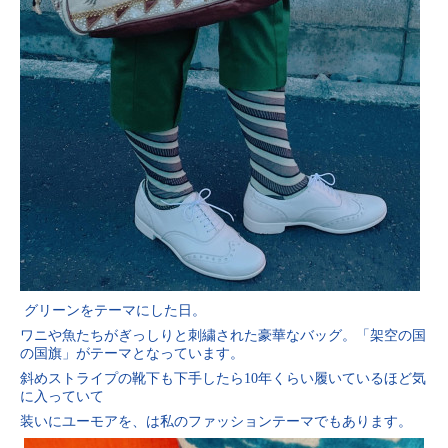
グリーンをテーマにした日。
ワニや魚たちがぎっしりと刺繍された豪華なバッグ。「架空の国
の国旗」がテーマとなっています。
斜めストライプの靴下も下手したら10年くらい履いているほど気
に入っていて
装いにユーモアを、は私のファッションテーマでもあります。