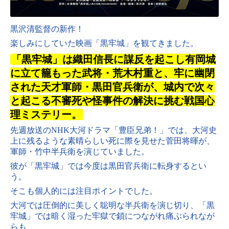
黒沢清監督の新作！
楽しみにしていた映画「黒牢城」を観てきました。
「黒牢城」は織田信長に謀反を起こし有岡城
に立て籠もった武将・荒木村重と、牢に幽閉
された天才軍師・黒田官兵衛が、城内で次々
と起こる不審死や怪事件の解決に挑む戦国心
理ミステリー
。
先週放送のNHK大河ドラマ「豊臣兄弟！」では、
大河史
上に残るような素晴らしい死に際を見せた菅田将暉が、
軍師・竹中半兵衛を演じていました。
彼が「黒牢城」では今度は黒田官兵衛に転身するとい
う。
そこも個人的には注目ポイントでした。
大河では圧倒的に美しく聡明な半兵衛を演じ切り、「
黒
牢城」では暗く湿った牢獄で鎖につながれ痛ぶられなが
らも