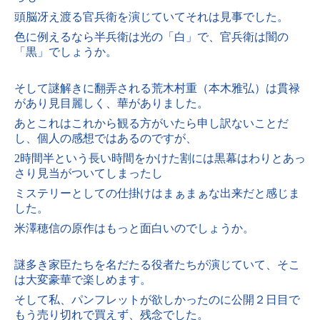
頭脳冴え渡る官兵衛を演じていて
それは見事でした。
色に例えるなら半兵衛は光の「白」で、官兵衛は闇の
「黒」でしょうか。
そして謎解きに翻弄される荒木村重（本木雅弘）は貫禄
があり見目麗しく、華がありました。
あとこれはこれから観る方がいたら申し訳ないことだ
し、個人の感想ではあるのですが、
2時間半という長い時間をかけた割には
黒幕はわりとあっ
さり見当がついてしまったし
ミステリーとしての仕掛けはまぁまぁな出来だと感じま
した。
米澤穂信の原作はもっと面白いのでしょうか。
謎多き家臣たちを名だたる役者たちが演じていて、
そこ
は大変豪華で楽しめます。
そして私、パンフレットが欲しかったのに
公開２日目で
もう売り切れで買えず、残念でした。