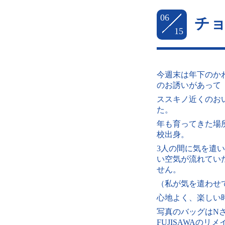
06
チ
15
今週末は年下のか
のお誘いがあって
ススキノ近くのお
た。
年も育ってきた場
校出身。
3人の間に気を遣
い空気が流れてい
せん。
（私が気を遣わせ
心地よく、楽しい
写真のバッグはNさ
FUJISAWAのリ