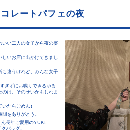
ョコレートパフェの夜
わいい二人の女子から夜の宴
いしいお店に出かけてきまし
所も違うけれど、みんな女子
いすぎずにお喋りできるゆる
たのは、そのせいかもしれま
ていたらごめん）
時間をありがとう。
ん長年ご愛用のYUKI
メイクバッグ。