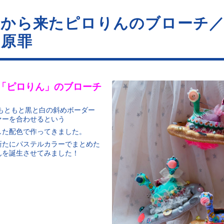
星から来たピロりんのブローチ
の原罪
「ピロりん」のブローチ
もともと黒と白の斜めボーダー
ァーを合わせるという
した配色で作ってきました。
新たにパステルカラーでまとめた
んを誕生させてみました！