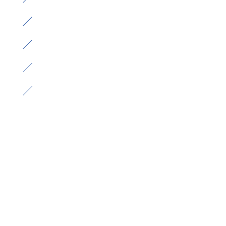
）
）
）
）