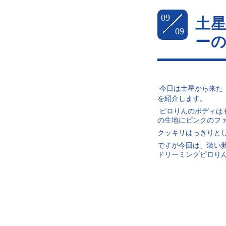
09
土
09
ー
今日は土星から来た
を紹介します。
ピロりんのボディは
の生地にピンクのフ
クッキリはっきりと
ですが今回は、装い
ドリーミングピロり