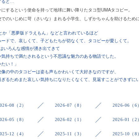
すると…
ーにするという使命を持って地球に舞い降りたタコ型UMAタコピー。
校でのいじめに苛（さいな）まれる小学生、
しずかちゃんを
助けるため
とか「悪夢版ドラえもん」などと言われているほど
ハードで、哀しくて、子どもたちが切なくて、タコピーが愛しくて。
後はいろんな感情が湧き出てきて
気持ちで満たされるという不思議な魅力のある物語でした。
いたい！」
映像の中のタコピーは姿も声もかわいくて大好きなのですが、
過ぎるためまた哀しい気持ちになりたくなくて、見返すことができずに
2026-08（2）
2026-07（8）
2026-06（6
2026-05（8）
2026-02（1）
2026-01（2
2025-12（4）
2025-11（3）
2025-10（8