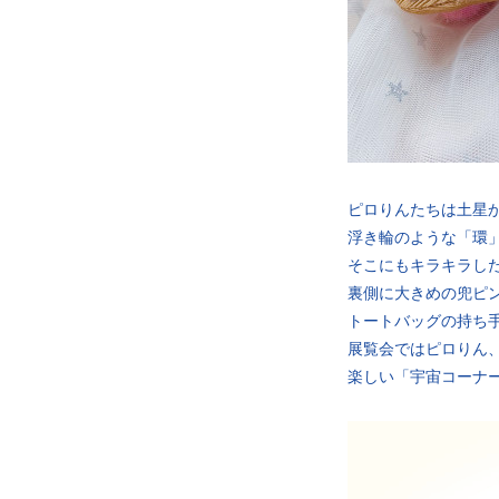
ピロりんたちは土星
浮き輪のような「環
そこにもキラキラし
裏側に大きめの兜ピ
トートバッグの持ち
展覧会ではピロりん
楽しい「宇宙コーナ