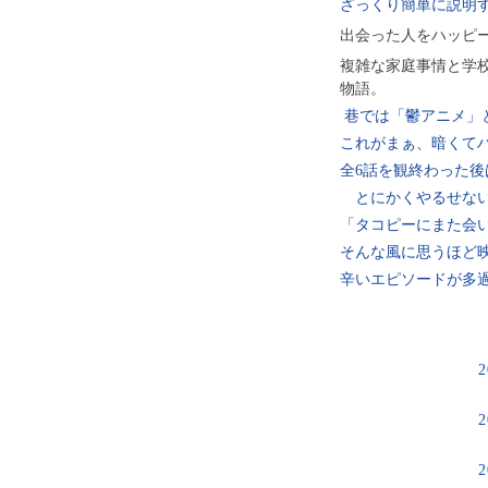
ざっくり簡単に説明
出会った人をハッピ
複雑な家庭事情と学
物語。
巷では「鬱アニメ」
これがまぁ、暗くて
全6話を観終わった
とにかくやるせない
「タコピーにまた会
そんな風に思うほど
辛いエピソードが多