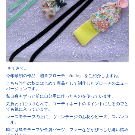
さてさて。
今年最初の作品「勲章ブローチ étoile」 をご紹介しますね。
こちら昨年の秋にはじめて商品として制作したブローチのニュー
バージョンです。
私自身もずっと前に自分用に作ったものを使っています。
気負わずにつけられて、コーディネートのポイントになるのでと
ても気に入っています。
レースモチーフの上に、ヴィンテージのお花やビーズ、スパンコ
ール、
時には鳥モチーフや金属パーツ、ファーなどがびっしり縫い留め