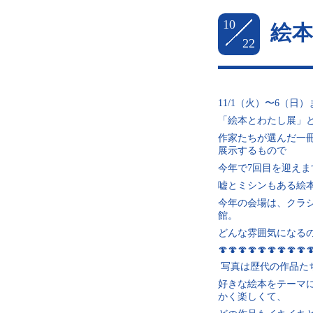
10
絵本
22
11/1（火）〜6（日
「絵本とわたし展」
作家たちが選んだ一
展示するもので
今年で7回目を迎えま
嘘とミシンもある絵
今年の会場は、クラ
館。
どんな雰囲気になる
🍄🍄🍄🍄🍄🍄🍄🍄🍄
写真は歴代の作品た
好きな絵本をテーマ
かく楽しくて、