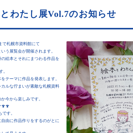
とわたし展Vol.7のお知らせ
）まで札幌市資料館にて
という展覧会が開催されます。
冊の絵本とそれにまつわる作品を
す。
本をテーマに作品を発表します。
シカルな佇まいが素敵な札幌資料
のか今から楽しみです。
🍄🍄
ちです。
に自由に作品作りをするのがとに