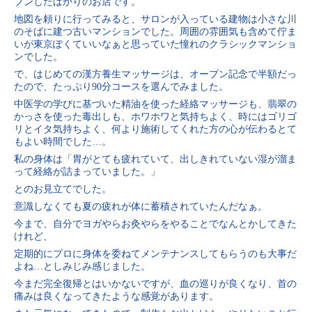
プンしたばかりのお店です。
地図を頼りに行ってみると、サロンが入っている建物は小さな川
のそばに建つ古いマンションでした。周囲の雰囲気も含めて佇ま
いが東京ぽくていいなぁと思っていた憧れのクラシックマンショ
ンでした。
で、はじめての漢方養生マッサージは、オープン記念で半額だっ
たので、たっぷり90分コースを選んでみました。
中医学の学びに基づいた精油を使った経絡マッサージも、翡翠の
かっさを使った毒出しも、ホワホワと気持ちよく、時にはゴリゴ
リとイタ気持ちよく、何より施術してくれた方の心が伝わるとて
もよい時間でした…。
私の身体は「胃がとても疲れていて、出しきれていない湿が溜ま
って経絡が詰まっていました。」
とのお見立てでした。
意識しなくても夏の疲れが体に蓄積されていたんだなぁ。
今まで、自分でヨガやらお灸やらをやることでなんとかしてきた
けれど、
定期的にプロに身体を委ねてメンテナンスしてもらうのも大事だ
よね…としみじみ感じました。
今まだ完全復帰とはいかないですが、血の巡りが良くなり、首の
痛みは良くなってきたような感覚があります。