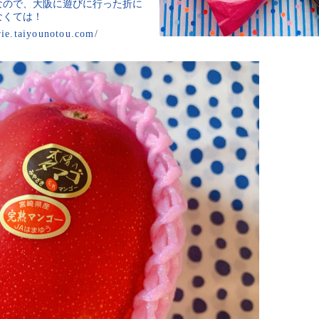
なので、大阪に遊びに行った折に
なくては！
rie.taiyounotou.com/