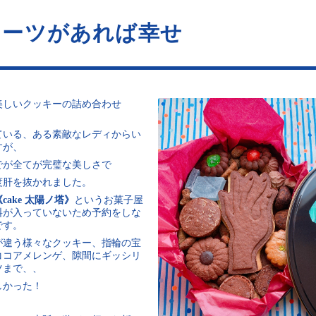
イーツがあれば幸せ
美しいクッキーの詰め合わせ
ている、ある素敵なレディからい
すが、
でが全てが完璧な美しさで
度肝を抜かれました。
《cake 太陽ノ塔》
というお菓子屋
料が入っていないため予約をしな
です。
が違う様々なクッキー、指輪の宝
ココアメレンゲ、隙間にギッシリ
ツまで、、
しかった！