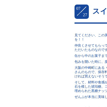
07
ス
27
見てください、この
を！！
仲良くさせてもらっ
ただいたものなので
缶から中のお菓子ま
包みを開いた時に、
大阪の中崎町にある
さんのもので、保存
ければ買えないそう
そして、材料や食感
石を模した琥珀糖、
埋められた黒糖ナッ
ぜんぶが本当に美味