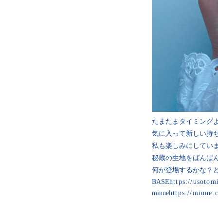
たまたまタイミング
気に入って新しい持
私も楽しみにしてい
秘蔵の生地をばんば
何が登場するかな？
BASE
https://usotom
minne
https://minne