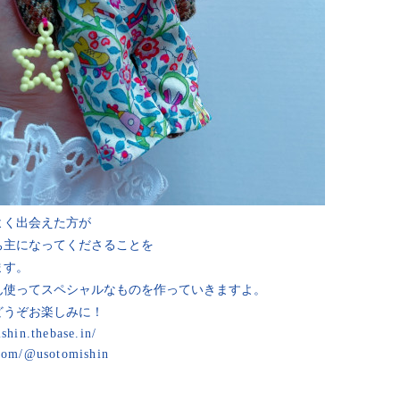
よく出会えた方が
ち主になってくださることを
ます。
ん使ってスペシャルなものを作っていきますよ。
どうぞお楽しみに！
ishin.thebase.in/
.com/@usotomishin