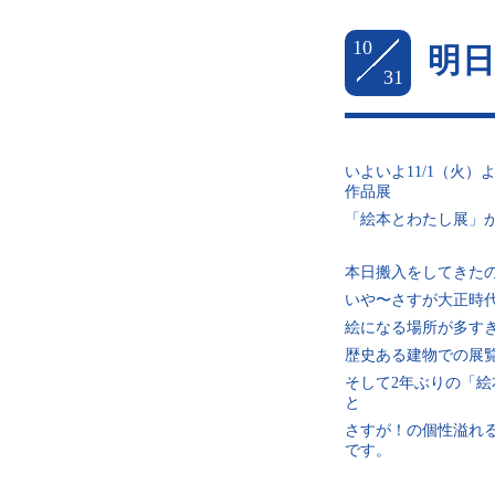
10
明
31
いよいよ11/1（火
作品展
「絵本とわたし展」
本日搬入をしてきた
いや〜さすが大正時
絵になる場所が多す
歴史ある建物での展
そして2年ぶりの「
と
さすが！の個性溢れ
です。