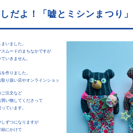
越しだよ！「嘘とミシンまつり
しまいました。
マスムードのまちなかですが
いていきません。
品を作りました。
お取り扱い店やオンラインショッ
のご注文など
お買い物してくださって
思っています。
少しずつになりますが
年始にかけて