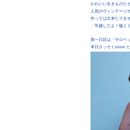
かわいい生きものた
人気のヴィンテージ
作っては出来たてを
「年越しだよ！嘘と
第一日目は「サロペ
本日さっそくminne