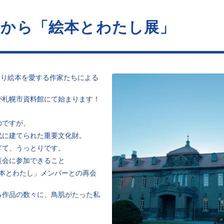
日から「絵本とわたし展」
）より絵本を愛する作家たちによる
が札幌市資料館にて始まります！
のですが、
代に建てられた重要文化財。
ぎて、うっとりです。
覧会に参加できること
絵本とわたし」メンバーとの再会
る作品の数々に、鳥肌がたった私