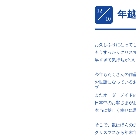
12
年
10
お久しぶりになって
もうすっかりクリス
早すぎて気持ちがつ
今年もたくさんの作
お世話になっている
プ
またオーダーメイド
日本中のお客さまが
本当に嬉しく幸せに
そこで、数はほんの
クリスマスから年末