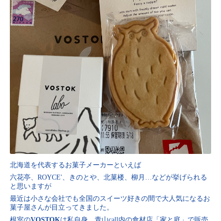
北海道を代表するお菓子メーカーといえば
六花亭、ROYCE'、きのとや、北菓楼、柳月…などが挙げられる
と思いますが
最近は小さな会社でも全国のスイーツ好きの間で大人気になるお
菓子屋さんが目立ってきました。
根室の
VOSTOK
は私自身、青山call内の食材店「家と庭」で販売