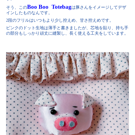
Boo Boo Totebag
そう、この
は豚さんをイメージしてデザ
インしたものなんです。
2段のフリルはいつもより少し控えめ、甘さ控えめです。
ピンクのドット生地は薄手と書きましたが、芯地を貼り、持ち手
の部分もしっかり頑丈に縫製し、長く使える工夫をしています。