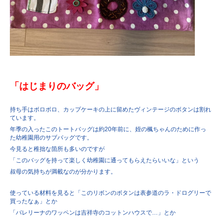
「はじまりのバッグ」
持ち手はボロボロ、カップケーキの上に留めたヴィンテージのボタンは割れ
ています。
年季の入ったこのトートバッグは約20年前に、姪の楓ちゃんのために作っ
た幼稚園用のサブバッグです。
今見ると稚拙な箇所も多いのですが
「このバッグを持って楽しく幼稚園に通ってもらえたらいいな」という
叔母の気持ちが満載なのが分かります。
使っている材料を見ると「このリボンのボタンは表参道のラ・ドログリーで
買ったなぁ」とか
「バレリーナのワッペンは吉祥寺のコットンハウスで…」とか