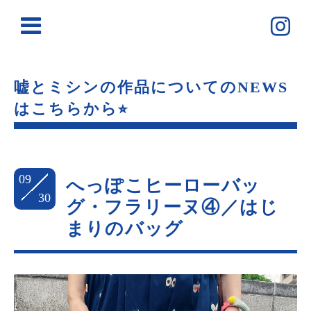
嘘とミシンの作品についてのNEWS
はこちらから⭐︎
09
へっぽこヒーローバッ
30
グ・フラリーヌ④／はじ
まりのバッグ