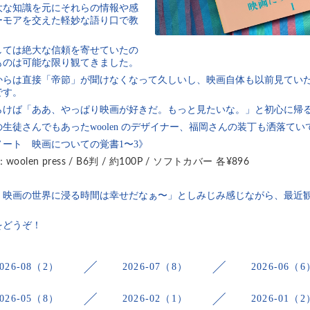
大な知識を元にそれらの情報や感
ーモアを交えた軽妙な語り口で教
。
しては絶大な信頼を寄せていたの
ものは可能な限り観てきました。
からは直接「帝節」が聞けなくなって久しいし、映画自体も以前見てい
です。
らけば「ああ、やっぱり映画が好きだ。もっと見たいな。」と初心に帰
生徒さんでもあったwoolen のデザイナー、福岡さんの装丁も洒落て
ート 映画についての覚書1〜3》
olen press / B6判 / 約100P / ソフトカバー 各¥896
、映画の世界に浸る時間は幸せだなぁ〜」としみじみ感じながら、最近
をどうぞ！
2026-08（2）
2026-07（8）
2026-06（6
2026-05（8）
2026-02（1）
2026-01（2