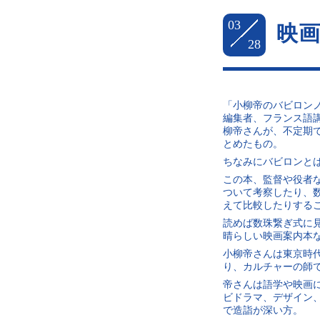
03
映
28
「小柳帝のバビロン
編集者、フランス語講
柳帝さんが、不定期
とめたもの。
ちなみにバビロンと
この本、監督や役者
ついて考察したり、
えて比較したりする
読めば数珠繋ぎ式に
晴らしい映画案内本
小柳帝さんは東京時
り、カルチャーの師
帝さんは語学や映画
ビドラマ、デザイン
で造詣が深い方。