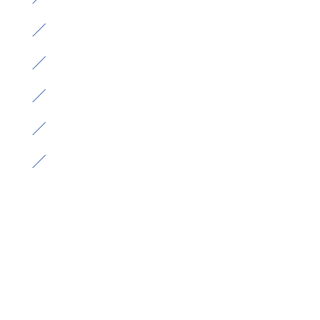
）
）
）
）
）