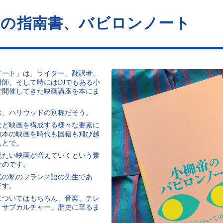
画の指南書、バビロンノート
ノート」は、ライター、翻訳者、
師、そして時にはDJでもある小
で開催してきた映画講座を本にま
は、ハリウッドの別称だそう。
など映画を構成する様々な要素に
数本の映画を時代も国籍も飛び越
ことで、
見たい映画が増えていくという素
なのです。
代の私のフランス語の先生であ
です。
についてはもちろん、音楽、テレ
、サブカルチャー、歴史に至るま