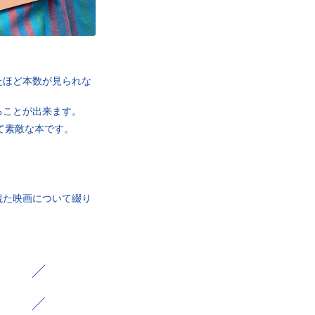
たほど本数が見られな
ることが出来ます。
いて素敵な本です。
観た映画について綴り
）
）