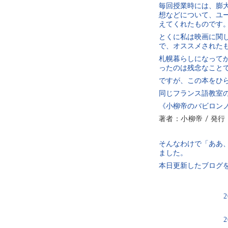
毎回授業時には、膨
想などについて、ユ
えてくれたものです
とくに私は映画に関
で、オススメされた
札幌暮らしになって
ったのは残念なこと
ですが、この本をひ
同じフランス語教室の
《小柳帝のバビロンノ
著者：小柳帝 / 発行：wo
そんなわけで「ああ
ました。
本日更新したブログ