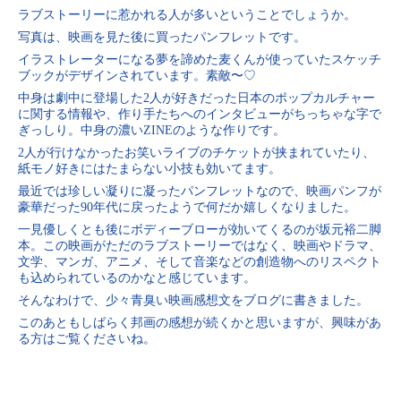
ラブストーリーに惹かれる人が多いということでしょうか。
写真は、映画を見た後に買ったパンフレットです。
イラストレーターになる夢を諦めた麦くんが使っていたスケッチ
ブックがデザインされています。素敵〜♡
中身は劇中に登場した2人が好きだった日本のポップカルチャー
に関する情報や、作り手たちへのインタビューがちっちゃな字で
ぎっしり。中身の濃いZINEのような作りです。
2人が行けなかったお笑いライブのチケットが挟まれていたり、
紙モノ好きにはたまらない小技も効いてます。
最近では珍しい凝りに凝ったパンフレットなので、映画パンフが
豪華だった90年代に戻ったようで何だか嬉しくなりました。
一見優しくとも後にボディーブローが効いてくるのが坂元裕二脚
本。この映画がただのラブストーリーではなく、映画やドラマ、
文学、マンガ、アニメ、そして音楽などの創造物へのリスペクト
も込められているのかなと感じています。
そんなわけで、少々青臭い映画感想文をブログに書きました。
このあともしばらく邦画の感想が続くかと思いますが、興味があ
る方はご覧くださいね。